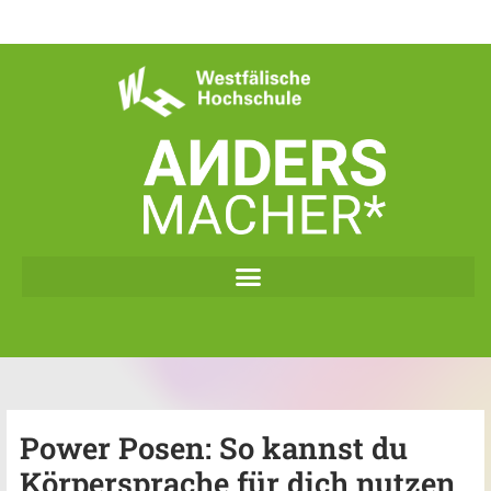
Zum
Inhalt
springen
Power Posen: So kannst du
Körpersprache für dich nutzen