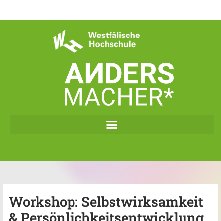
Zum
Inhalt
springen
Workshop: Selbstwirksamkeit
& Persönlichkeitsentwicklung