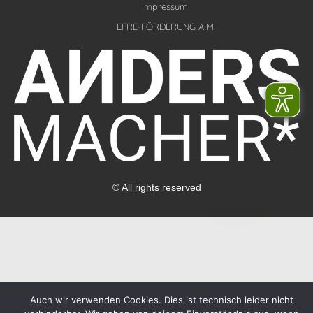
d
g
Impressum
i
r
EFRE-FÖRDERUNG AIM
n
a
m
© All rights reserved
Auch wir verwenden Cookies. Dies ist technisch leider nicht