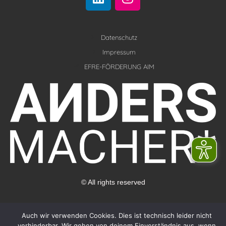
i
n
n
s
k
t
e
Datenschutz
a
d
g
Impressum
i
r
EFRE-FÖRDERUNG AIM
n
a
m
© All rights reserved
Auch wir verwenden Cookies. Dies ist technisch leider nicht
verhinderbar. Wir gehen von deinem Einverständnis aus, wenn