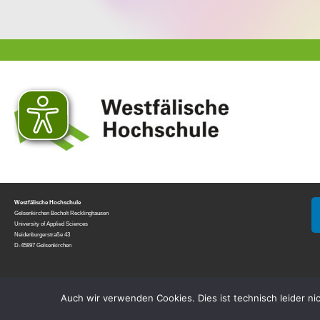
Westfälische Hochschule
Gelsenkirchen Bocholt Recklinghausen
University of Applied Sciences
Neidenburgerstraße 43
D-45897 Gelsenkirchen
Auch wir verwenden Cookies. Dies ist technisch leider ni
© All rights reserved