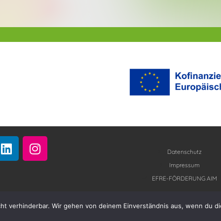
L
I
i
n
Datenschutz
n
s
Impressum
k
t
EFRE-FÖRDERUNG AIM
e
a
d
g
cht verhinderbar. Wir gehen von deinem Einverständnis aus, wenn du di
i
r