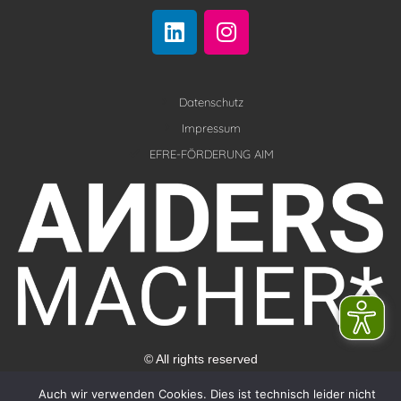
L
I
i
n
n
s
k
t
e
Datenschutz
a
d
g
Impressum
i
r
EFRE-FÖRDERUNG AIM
n
a
m
© All rights reserved
Auch wir verwenden Cookies. Dies ist technisch leider nicht