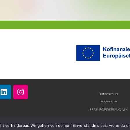
L
I
i
n
Datenschutz
n
s
Impressum
k
t
EFRE-FÖRDERUNG AIM
e
a
d
g
cht verhinderbar. Wir gehen von deinem Einverständnis aus, wenn du di