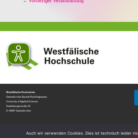
←
Vorheriger Veranstaltung
Westfälische Hochschule
Gelsenkirchen Bocholt Recklinghausen
University of Applied Sciences
Neidenburgerstraße 43
D-45897 Gelsenkirchen
Auch wir verwenden Cookies. Dies ist technisch leider ni
© All rights reserved