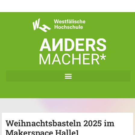
Zum
Inhalt
springen
Weihnachtsbasteln 2025 im
Makerspace Halle1