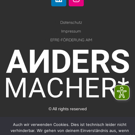
i
n
n
s
k
t
e
Datenschutz
a
d
g
Impressum
i
r
EFRE-FÖRDERUNG AIM
n
a
m
© All rights reserved
Auch wir verwenden Cookies. Dies ist technisch leider nicht
verhinderbar. Wir gehen von deinem Einverständnis aus, wenn