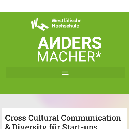
Zum
Inhalt
springen
Cross Cultural Communication
& Diversity für Start-ups