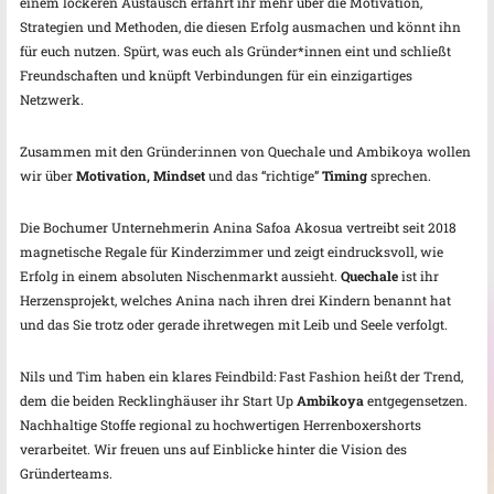
einem lockeren Austausch erfahrt ihr mehr über die Motivation,
Strategien und Methoden, die diesen Erfolg ausmachen und könnt ihn
für euch nutzen. Spürt, was euch als Gründer*innen eint und schließt
Freundschaften und knüpft Verbindungen für ein einzigartiges
Netzwerk.
Zusammen mit den Gründer:innen von Quechale und Ambikoya wollen
wir über
Motivation, Mindset
und das “richtige”
Timing
sprechen.
Die Bochumer Unternehmerin Anina Safoa Akosua vertreibt seit 2018
magnetische Regale für Kinderzimmer und zeigt eindrucksvoll, wie
Erfolg in einem absoluten Nischenmarkt aussieht.
Quechale
ist ihr
Herzensprojekt, welches Anina nach ihren drei Kindern benannt hat
und das Sie trotz oder gerade ihretwegen mit Leib und Seele verfolgt.
Nils und Tim haben ein klares Feindbild: Fast Fashion heißt der Trend,
dem die beiden Recklinghäuser ihr Start Up
Ambikoya
entgegensetzen.
Nachhaltige Stoffe regional zu hochwertigen Herrenboxershorts
verarbeitet. Wir freuen uns auf Einblicke hinter die Vision des
Gründerteams.