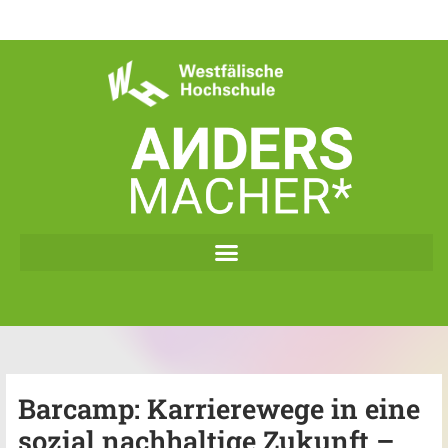
Zum
Inhalt
springen
Barcamp: Karrierewege in eine
sozial nachhaltige Zukunft –