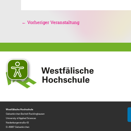
←
Vorheriger Veranstaltung
Westfälische Hochschule
Gelsenkirchen Bocholt Recklinghausen
University of Applied Sciences
Neidenburgerstraße 43
D-45897 Gelsenkirchen