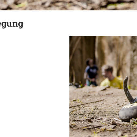
egung
Google Kalender
iCalendar