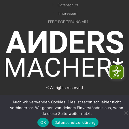
k
t
e
Datenschutz
a
d
g
Impressum
i
r
EFRE-FÖRDERUNG AIM
n
a
m
© All rights reserved
Auch wir verwenden Cookies. Dies ist technisch leider nicht
verhinderbar. Wir gehen von deinem Einverständnis aus, wenn
du diese Seite weiter nutzt.
OK
Datenschutzerklärung