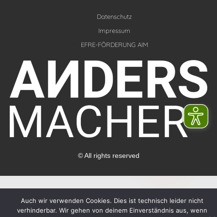
k
t
e
Datenschutz
a
d
g
Impressum
i
r
EFRE-FÖRDERUNG AIM
n
a
m
© All rights reserved
Auch wir verwenden Cookies. Dies ist technisch leider nicht
verhinderbar. Wir gehen von deinem Einverständnis aus, wenn