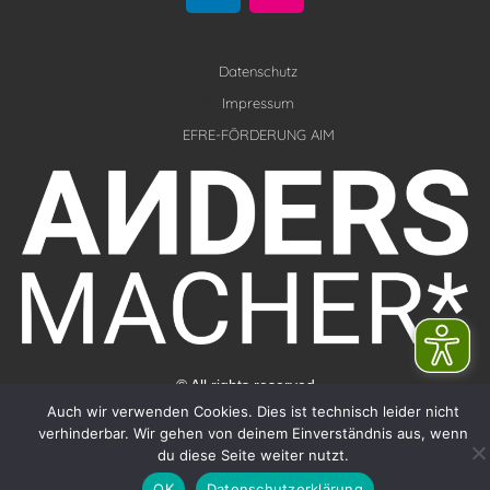
n
s
k
t
e
Datenschutz
a
d
g
Impressum
i
r
EFRE-FÖRDERUNG AIM
n
a
m
© All rights reserved
Auch wir verwenden Cookies. Dies ist technisch leider nicht
verhinderbar. Wir gehen von deinem Einverständnis aus, wenn
du diese Seite weiter nutzt.
OK
Datenschutzerklärung